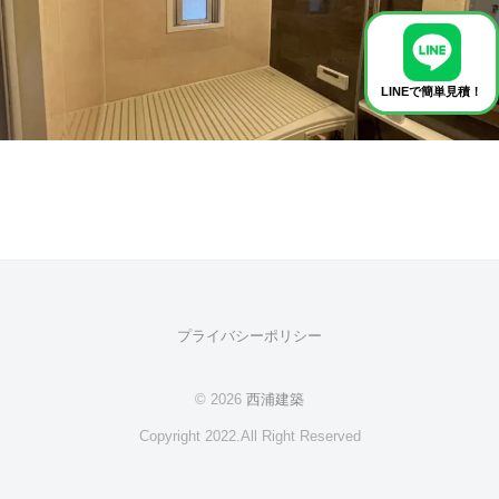
格
破
壊
の
LINEで簡単見積！
リ
フ
ォ
ー
ム
を
！
プライバシーポリシー
© 2026
西浦建築
Copyright 2022.All Right Reserved