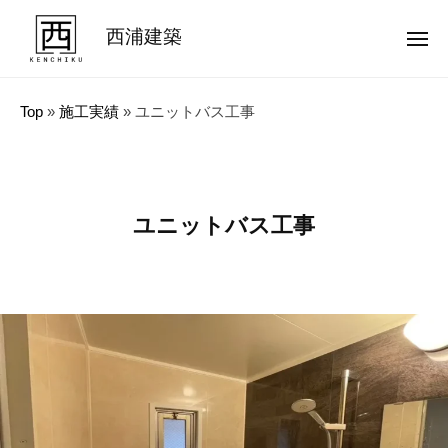
コ
西浦建築
ン
メ
ニ
テ
ュ
品
ー
ン
質
Top
»
施工実績
»
ユニットバス工事
ツ
第
へ
一
ス
！
キ
名
ユニットバス工事
ッ
古
プ
屋
＆
東
海
地
方
で
価