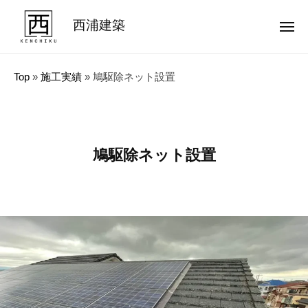
コ
西浦建築
ン
メ
ニ
テ
ュ
品
ー
ン
質
Top
»
施工実績
»
鳩駆除ネット設置
ツ
第
へ
一
ス
！
キ
名
鳩駆除ネット設置
ッ
古
プ
屋
＆
東
海
地
方
で
価