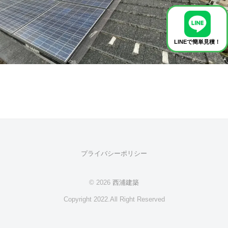
格
破
壊
の
LINEで簡単見積！
リ
フ
ォ
ー
ム
を
！
プライバシーポリシー
© 2026
西浦建築
Copyright 2022.All Right Reserved